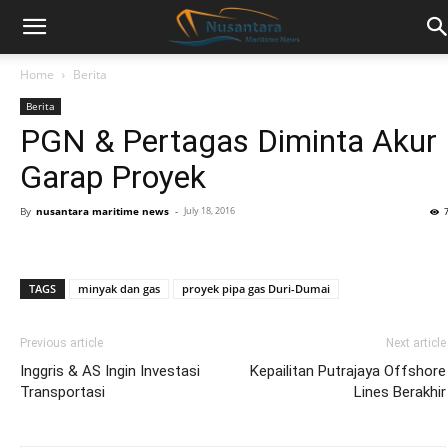
Home
Berita
Berita
PGN & Pertagas Diminta Akur
Garap Proyek
By
nusantara maritime news
-
July 18, 2016
TAGS
minyak dan gas
proyek pipa gas Duri-Dumai
Previous article
Next article
Inggris & AS Ingin Investasi
Kepailitan Putrajaya Offshore
Transportasi
Lines Berakhir