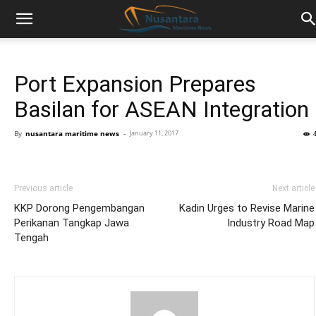
Port Expansion Prepares
Basilan for ASEAN Integration
By
nusantara maritime news
-
January 11, 2017
Previous article
Next article
KKP Dorong Pengembangan
Kadin Urges to Revise Marine
Perikanan Tangkap Jawa
Industry Road Map
Tengah