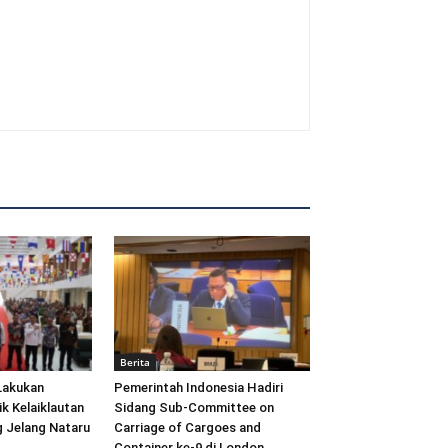
Berita
Lakukan
Pemerintah Indonesia Hadiri
ik Kelaiklautan
Sidang Sub-Committee on
 Jelang Nataru
Carriage of Cargoes and
Container ke-9 di London