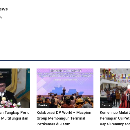
news
d/
Berita
Berita
an Tangkap Perlu
Kolaborasi DP World – Maspion
Kemenhub Mulai 
 Multifungsi dan
Group Membangun Terminal
Persiapan Uji Pet
Petikemas di Jatim
Kapal Penumpang