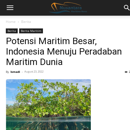
Home
Berita
Berita
Berita Maritim
Potensi Maritim Besar,
Indonesia Menuju Peradaban
Maritim Dunia
By
Ismadi
-
August 23, 2022