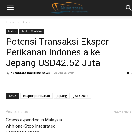
Home
Berita
Berita
Berita Maritim
Potensi Transaksi Ekspor
Perikanan Indonesia ke
Jepang USD42.52 Juta
By
nusantara maritime news
-
August 28, 2019
TAGS
ekspor perikanan
jepang
JISTE 2019
Previous article
Next article
Cosco expanding in Malaysia
with one-Stop Integrated