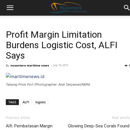
Profit Margin Limitation
Burdens Logistic Cost, ALFI
Says
By
nusantara maritime news
-
July 18, 2015
Tanjung Priok Port (Photographer: Andi Setyawan/NMN)
TAGS
ALFI
logistic
Previous article
Next article
Alfi: Pembatasan Margin
Glowing Deep-Sea Corals Found