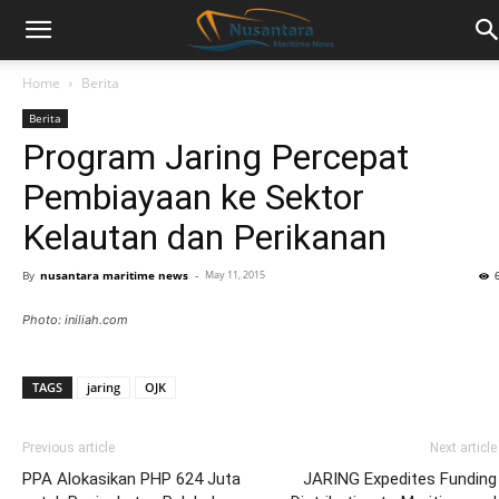
Home
Berita
Berita
Program Jaring Percepat
Pembiayaan ke Sektor
Kelautan dan Perikanan
By
nusantara maritime news
-
May 11, 2015
Photo: iniliah.com
TAGS
jaring
OJK
Previous article
Next article
PPA Alokasikan PHP 624 Juta
JARING Expedites Funding