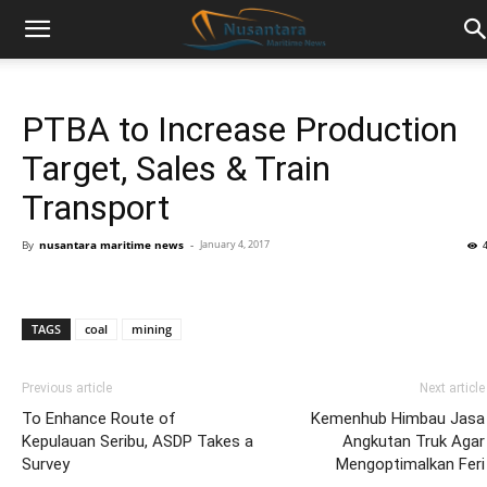
PTBA to Increase Production
Target, Sales & Train
Transport
By
nusantara maritime news
-
January 4, 2017
TAGS
coal
mining
Previous article
Next article
To Enhance Route of
Kemenhub Himbau Jasa
Kepulauan Seribu, ASDP Takes a
Angkutan Truk Agar
Survey
Mengoptimalkan Feri