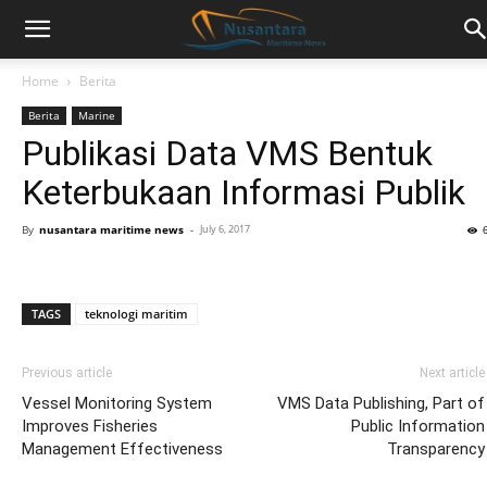
Home
Berita
Berita
Marine
Publikasi Data VMS Bentuk
Keterbukaan Informasi Publik
By
nusantara maritime news
-
July 6, 2017
TAGS
teknologi maritim
Previous article
Next article
Vessel Monitoring System
VMS Data Publishing, Part of
Improves Fisheries
Public Information
Management Effectiveness
Transparency