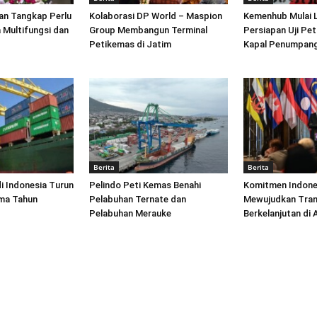
an Tangkap Perlu
Kolaborasi DP World – Maspion
Kemenhub Mulai 
 Multifungsi dan
Group Membangun Terminal
Persiapan Uji Pet
Petikemas di Jatim
Kapal Penumpang
Berita
Berita
di Indonesia Turun
Pelindo Peti Kemas Benahi
Komitmen Indone
ima Tahun
Pelabuhan Ternate dan
Mewujudkan Tran
Pelabuhan Merauke
Berkelanjutan di