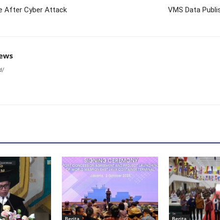
e After Cyber Attack
VMS Data Publish
news
d/
Berita
Berita