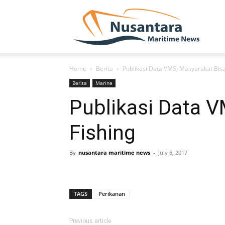
NUSA
Home
Berita
Publikasi Data VMS, Masyarakat Bisa
Berita
Marine
Publikasi Data V
Fishing
By
nusantara maritime news
-
July 6, 2017
TAGS
Perikanan
Previous article