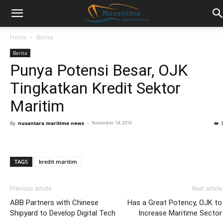
Home
Berita
Berita
Punya Potensi Besar, OJK
Tingkatkan Kredit Sektor
Maritim
By
nusantara maritime news
-
November 14, 2016
TAGS
kredit maritim
Previous article
Next article
ABB Partners with Chinese
Has a Great Potency, OJK to
Shipyard to Develop Digital Tech
Increase Maritime Sector