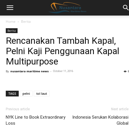
Home
Berita
Berita
Rencanakan Tambah Kapal,
Pelni Kaji Penggunaan Kapal
Multipurpose
By
nusantara maritime news
-
October 11, 2016
TAGS
pelni
tol laut
Previous article
Next article
NYK Line to Book Extraordinary
Indonesia Serukan Kolaborasi
Loss
Global