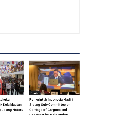
Berita
Lakukan
Pemerintah Indonesia Hadiri
ik Kelaiklautan
Sidang Sub-Committee on
 Jelang Nataru
Carriage of Cargoes and
Container ke-9 di London