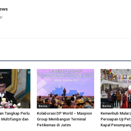
news
d/
Berita
Berita
an Tangkap Perlu
Kolaborasi DP World – Maspion
Kemenhub Mulai 
 Multifungsi dan
Group Membangun Terminal
Persiapan Uji Pet
Petikemas di Jatim
Kapal Penumpang