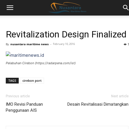
Revitalization Design Finalized
By
nusantara maritime news
-
February 10, 2016
Pelabuhan Cirebon (https://radarpena.com/ist)
TAGS
cirebon port
Previous article
Next article
IMO Revisi Panduan
Desain Revitalisasi Dimatangkan
Penggunaan AIS