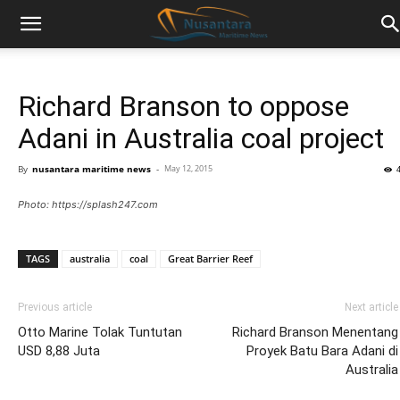
Richard Branson to oppose
Adani in Australia coal project
By
nusantara maritime news
-
May 12, 2015
Photo: https://splash247.com
TAGS
australia
coal
Great Barrier Reef
Previous article
Next article
Otto Marine Tolak Tuntutan
Richard Branson Menentang
USD 8,88 Juta
Proyek Batu Bara Adani di
Australia