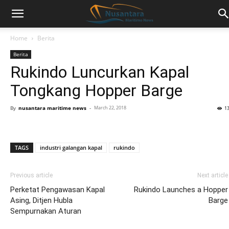
Home
Berita
Berita
Rukindo Luncurkan Kapal
Tongkang Hopper Barge
By
nusantara maritime news
-
March 22, 2018
1
TAGS
industri galangan kapal
rukindo
Previous article
Next article
Perketat Pengawasan Kapal
Rukindo Launches a Hopper
Asing, Ditjen Hubla
Barge
Sempurnakan Aturan