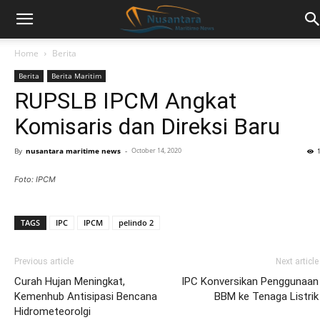
Home
Berita
Berita
Berita Maritim
RUPSLB IPCM Angkat
Komisaris dan Direksi Baru
By
nusantara maritime news
-
October 14, 2020
Foto: IPCM
TAGS
IPC
IPCM
pelindo 2
Previous article
Next article
Curah Hujan Meningkat,
IPC Konversikan Penggunaan
Kemenhub Antisipasi Bencana
BBM ke Tenaga Listrik
Hidrometeorolgi