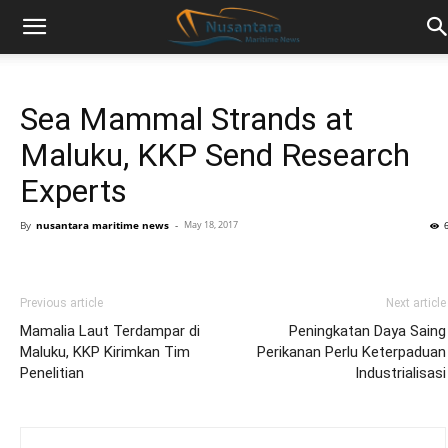
Sea Mammal Strands at
Maluku, KKP Send Research
Experts
By
nusantara maritime news
-
May 18, 2017
Previous article
Next article
Mamalia Laut Terdampar di
Peningkatan Daya Saing
Maluku, KKP Kirimkan Tim
Perikanan Perlu Keterpaduan
Penelitian
Industrialisasi