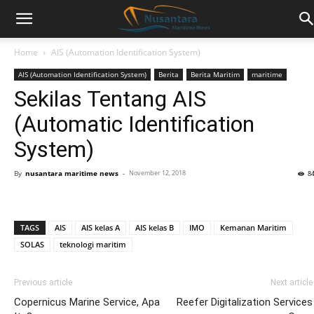
Home
AIS (Automation Identification System)
AIS (Automation Identification System)
Berita
Berita Maritim
maritime
Sekilas Tentang AIS
(Automatic Identification
System)
By
nusantara maritime news
-
November 12, 2018
8
TAGS
AIS
AIS kelas A
AIS kelas B
IMO
Kemanan Maritim
SOLAS
teknologi maritim
Previous article
Next article
Copernicus Marine Service, Apa
Reefer Digitalization Services