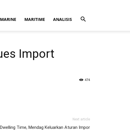
MARINE
MARITIME
ANALISIS
sues Import
474
Next article
 Dwelling Time, Mendag Keluarkan Aturan Impor