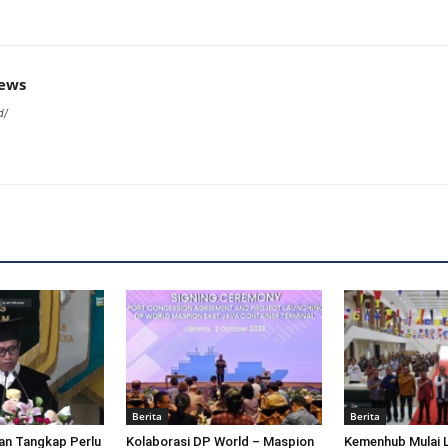
news
d/
Berita
Berita
an Tangkap Perlu
Kolaborasi DP World – Maspion
Kemenhub Mulai 