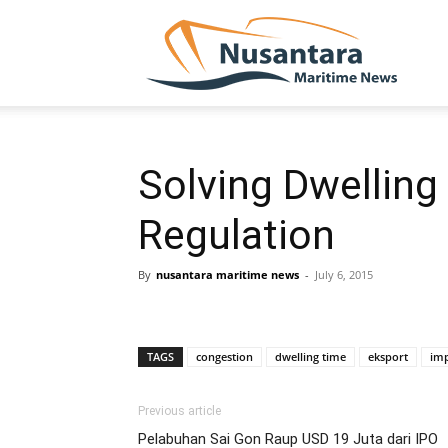
NUSA
Solving Dwelling
Regulation
By
nusantara maritime news
-
July 6, 2015
TAGS
congestion
dwelling time
eksport
im
Previous article
Pelabuhan Sai Gon Raup USD 19 Juta dari IPO