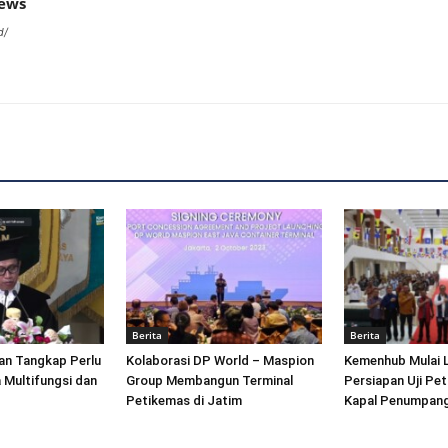
news
d/
Berita
Berita
an Tangkap Perlu
Kolaborasi DP World – Maspion
Kemenhub Mulai 
 Multifungsi dan
Group Membangun Terminal
Persiapan Uji Pet
Petikemas di Jatim
Kapal Penumpang