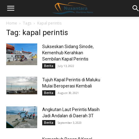
Home
Tags
Kapal perintis
Tag: kapal perintis
Sukseskan Sidang Sinode,
Kemenhub Kerahkan
Sembilan Kapal Perintis
Berita
July 13, 2022
Tujuh Kapal Perintis di Maluku
Mulai Beroperasi Kembali
Berita
August 30, 2021
Angkutan Laut Perintis Masih
Jadi Andalan di Daerah 3T
Berita
September 3, 2020