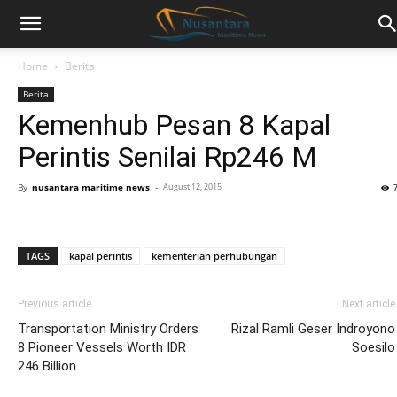
Home
Berita
Berita
Kemenhub Pesan 8 Kapal
Perintis Senilai Rp246 M
By
nusantara maritime news
-
August 12, 2015
TAGS
kapal perintis
kementerian perhubungan
Previous article
Next article
Transportation Ministry Orders
Rizal Ramli Geser Indroyono
8 Pioneer Vessels Worth IDR
Soesilo
246 Billion