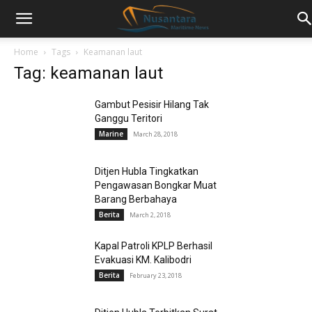
Home
Tags
Keamanan laut
Tag: keamanan laut
Gambut Pesisir Hilang Tak
Ganggu Teritori
Marine
March 28, 2018
Ditjen Hubla Tingkatkan
Pengawasan Bongkar Muat
Barang Berbahaya
Berita
March 2, 2018
Kapal Patroli KPLP Berhasil
Evakuasi KM. Kalibodri
Berita
February 23, 2018