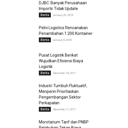
DJBC: Banyak Perusahaan
Importir Tidak Update
Berita
January 29, 2018
Pelni Logistics Rencanakan
Penambahan 1.200 Kontainer
Berita
January 8, 2018
Pusat Logistik Berikat
Wujudkan Efisiensi Biaya
Logistik
Berita
December 18, 2017
Industri Tumbuh Fluktuatif,
Menperin Prioritaskan
Pengembangan Sektor
Perkapalan
Berita
December 11, 2017
Morotarium Tarif dan PNBP
Pelabuhan Tekan Biaya