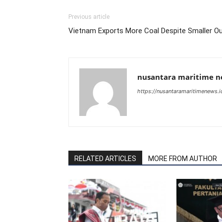
Previous article
Vietnam Exports More Coal Despite Smaller Ou
nusantara maritime 
https://nusantaramaritimenews.i
RELATED ARTICLES
MORE FROM AUTHOR