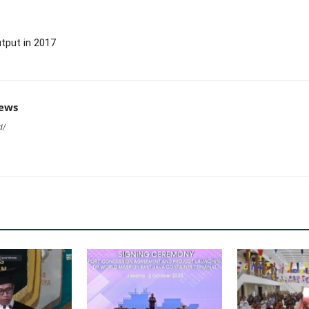
tput in 2017
news
d/