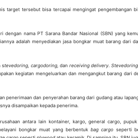
s target tersebut bisa tercapai mengingat pengembangan bis
diri dengan nama PT Sarana Bandar Nasional (SBN) yang kem
iriannya adalah menyediakan jasa bongkar muat barang dari d
 s
tevedoring, cargodoring,
dan
receiving delivery
.
Stevedoring
upakan kegiatan mengeluarkan dan mengangkut barang dari 
atan penerimaan dan penyerahan barang dari gudang atau lap
usnya disampaikan kepada penerima.
usahaan antara lain kontainer, kargo, general cargo, pupuk
a melayani bongkar muat yang berbentuk
bag cargo
seperti be
ize cargo
seperti
plywood
atau keramik. Di samping itu, SBN j