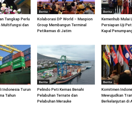
Berita
Berita
an Tangkap Perlu
Kolaborasi DP World – Maspion
Kemenhub Mulai 
 Multifungsi dan
Group Membangun Terminal
Persiapan Uji Pet
Petikemas di Jatim
Kapal Penumpang
Berita
Berita
di Indonesia Turun
Pelindo Peti Kemas Benahi
Komitmen Indone
ima Tahun
Pelabuhan Ternate dan
Mewujudkan Tran
Pelabuhan Merauke
Berkelanjutan di