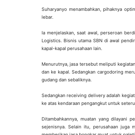
Suharyanyo menambahkan, pihaknya optimi
lebar.
Ia menjelaskan, saat awal, perseroan ber
Logistics. Bisnis utama SBN di awal pend
kapal-kapal perusahaan lain.
Menurutnya, jasa tersebut meliputi kegiatan
dan ke kapal. Sedangkan cargodoring mer
gudang dan sebaliknya.
Sedangkan receiving delivery adalah kegi
ke atas kendaraan pengangkut untuk seter
Ditambahkannya, muatan yang dilayani per
sejenisnya. Selain itu, perusahaan jug
memberikan jasa bongkar muat untuk
palet