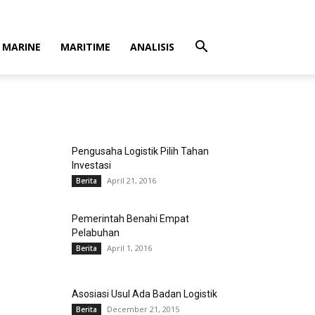
MARINE
MARITIME
ANALISIS
Pengusaha Logistik Pilih Tahan
Investasi
April 21, 2016
Berita
Pemerintah Benahi Empat
Pelabuhan
April 1, 2016
Berita
Asosiasi Usul Ada Badan Logistik
December 21, 2015
Berita