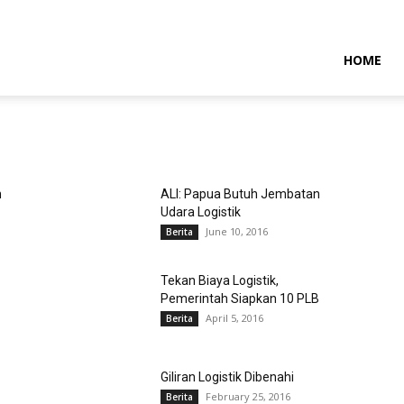
NTARAMARITIMENEWS
HOME
n
ALI: Papua Butuh Jembatan
Udara Logistik
June 10, 2016
Berita
Tekan Biaya Logistik,
Pemerintah Siapkan 10 PLB
April 5, 2016
Berita
Giliran Logistik Dibenahi
February 25, 2016
Berita