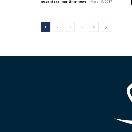
nusantara maritime news
-
March 9, 2017
...
1
2
3
6