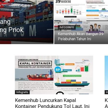
yang
ng Priok
INFOGRAFIS
Kemenhub Akan Bangun 39
Pelabuhan Tahun Ini
Infografis
I
Kemenhub Luncurkan Kapal
K
Kontainer Pendukung Tol Laut, Ini
A