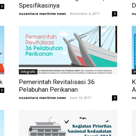
Spesifikasinya
D
0
nusantara maritime news
-
November 6, 2017
nu
0
Infografis
I
k
Pemerintah Revitalisasi 36
K
Pelabuhan Perikanan
A
0
nusantara maritime news
-
June 14, 2017
nu
0