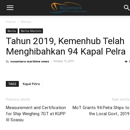
Home
Berita
Berita
Berita Maritim
Tahun 2019, Kemenhub Telah
Menghibahkan 94 Kapal Pelra
By
nusantara maritime news
-
October 15, 2019
TAGS
Kapal Pelra
Previous article
Next article
Measurement and Certification
MoT Grants 94 Pelra Ships to
for Ship Weighing 7GT at KUPP
the Local Govt., 2019
III Soasiu