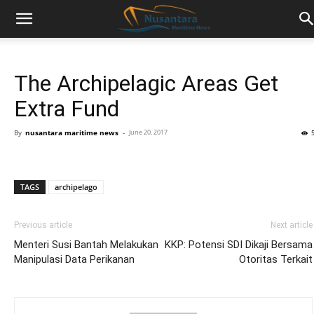
The Archipelagic Areas Get
Extra Fund
By
nusantara maritime news
-
June 20, 2017
TAGS
archipelago
Previous article
Next article
Menteri Susi Bantah Melakukan
KKP: Potensi SDI Dikaji Bersama
Manipulasi Data Perikanan
Otoritas Terkait