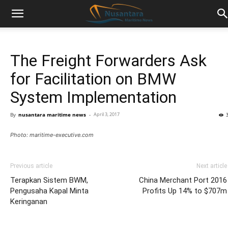
The Freight Forwarders Ask
for Facilitation on BMW
System Implementation
By
nusantara maritime news
-
April 3, 2017
Photo: maritime-executive.com
Previous article
Next article
Terapkan Sistem BWM,
China Merchant Port 2016
Pengusaha Kapal Minta
Profits Up 14% to $707m
Keringanan