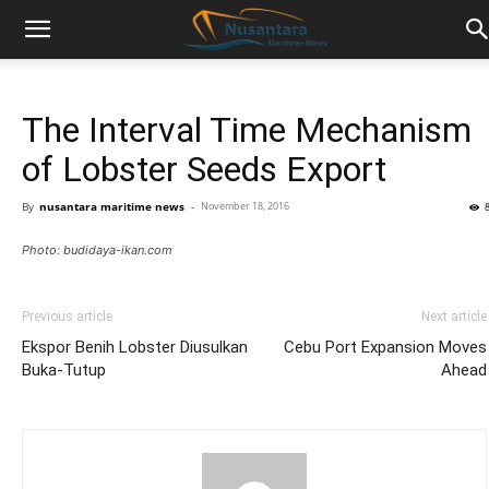
The Interval Time Mechanism
of Lobster Seeds Export
By
nusantara maritime news
-
November 18, 2016
Photo: budidaya-ikan.com
Previous article
Next article
Ekspor Benih Lobster Diusulkan
Cebu Port Expansion Moves
Buka-Tutup
Ahead