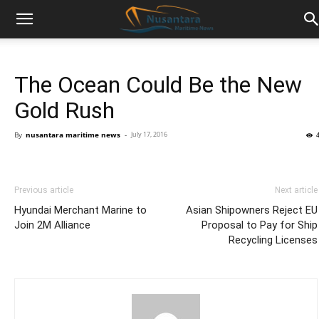
The Ocean Could Be the New
Gold Rush
By
nusantara maritime news
-
July 17, 2016
Previous article
Next article
Hyundai Merchant Marine to
Asian Shipowners Reject EU
Join 2M Alliance
Proposal to Pay for Ship
Recycling Licenses