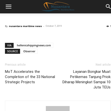
By
nusantara maritime news
-
October 7, 2019
VIA
hellenicshippingnews.com
SOURCE
Observer
Previous article
Next article
MoT Accelerates the
Layanan Bongkar Muat
Completion of the 33 National
Petikemas Tanjung Priok
Strategic Projects
Diharap Meningkat Sampai 10
Juta TEUs