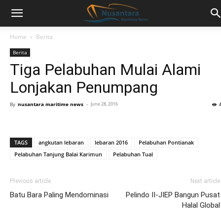
Home
Berita
Berita
Tiga Pelabuhan Mulai Alami
Lonjakan Penumpang
By
nusantara maritime news
-
June 28, 2016
TAGS
angkutan lebaran
lebaran 2016
Pelabuhan Pontianak
Pelabuhan Tanjung Balai Karimun
Pelabuhan Tual
Previous article
Next article
Batu Bara Paling Mendominasi
Pelindo II-JIEP Bangun Pusat
Halal Global