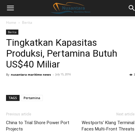
Home
Berita
Berita
Tingkatkan Kapasitas
Produksi, Pertamina Butuh
US$40 Miliar
By
nusantara maritime news
-
July 15, 2016
TAGS
Pertamina
Previous article
Next article
China to Trial Shore Power Port
Westports' Klang Terminal
Projects
Faces Multi-Front Threats