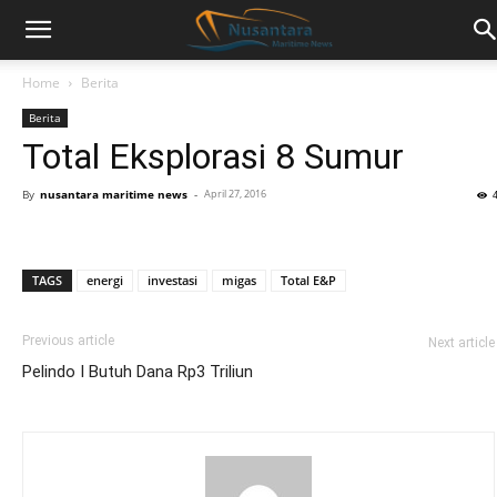
Home
Berita
Berita
Total Eksplorasi 8 Sumur
By
nusantara maritime news
-
April 27, 2016
TAGS
energi
investasi
migas
Total E&P
Previous article
Next article
Pelindo I Butuh Dana Rp3 Triliun