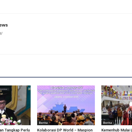
news
d/
Berita
Berita
an Tangkap Perlu
Kolaborasi DP World – Maspion
Kemenhub Mulai 