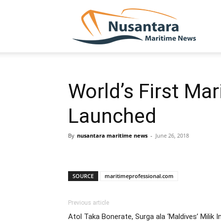
NUSA
World’s First Ma
Launched
By
nusantara maritime news
-
June 26, 2018
SOURCE
maritimeprofessional.com
Previous article
Atol Taka Bonerate, Surga ala ‘Maldives’ Milik 