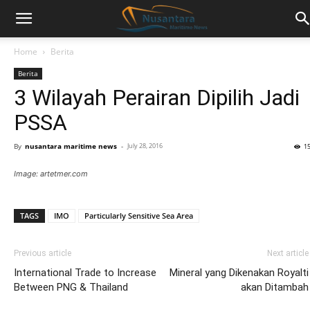
Home
Berita
Berita
3 Wilayah Perairan Dipilih Jadi
PSSA
By
nusantara maritime news
-
July 28, 2016
1
Image: artetmer.com
TAGS
IMO
Particularly Sensitive Sea Area
Previous article
Next article
International Trade to Increase
Mineral yang Dikenakan Royalti
Between PNG & Thailand
akan Ditambah