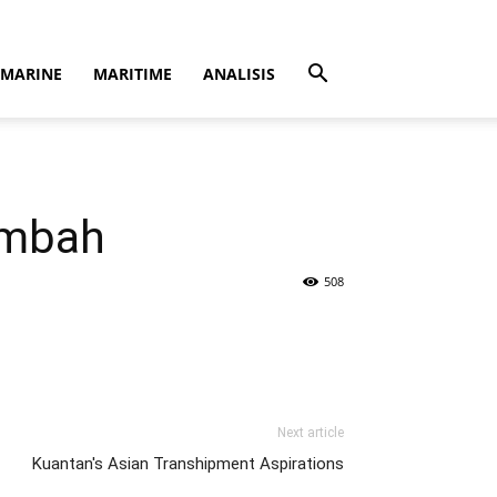
MARINE
MARITIME
ANALISIS
ambah
508
Next article
Kuantan's Asian Transhipment Aspirations