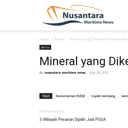
NUSA
Home
Berita
Mineral yang Dikenakan Royalti aka
Berita
Mineral yang Di
By
nusantara maritime news
-
July 29, 2016
TAGS
Kementerian ESDM
royalti tambang
tam
Previous article
3 Wilayah Perairan Dipilih Jadi PSSA