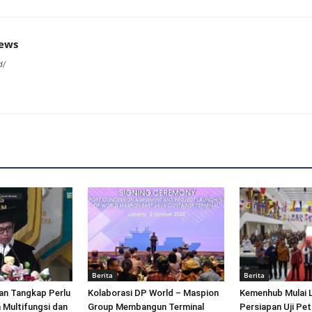
news
d/
Berita
Berita
an Tangkap Perlu
Kolaborasi DP World – Maspion
Kemenhub Mulai 
 Multifungsi dan
Group Membangun Terminal
Persiapan Uji Pet