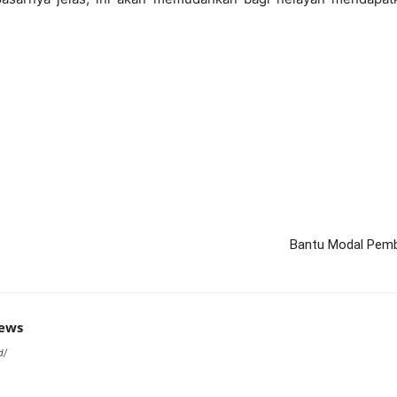
Bantu Modal Pemb
news
d/