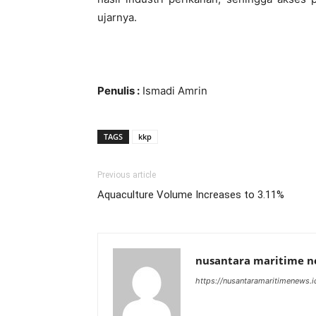
ujarnya.
Penulis :
Ismadi Amrin
TAGS
kkp
Previous article
Aquaculture Volume Increases to 3.11%
nusantara maritime 
https://nusantaramaritimenews.i