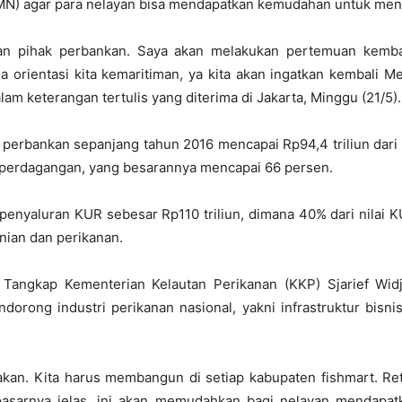
MN) agar para nelayan bisa mendapatkan kemudahan untuk men
an pihak perbankan. Saya akan melakukan pertemuan kembal
 orientasi kita kemaritiman, ya kita akan ingatkan kembali M
am keterangan tertulis yang diterima di Jakarta, Minggu (21/5).
perbankan sepanjang tahun 2016 mencapai Rp94,4 triliun dari 
r perdagangan, yang besarannya mencapai 66 persen.
enyaluran KUR sebesar Rp110 triliun, dimana 40% dari nilai KU
anian dan perikanan.
n Tangkap Kementerian Kelautan Perikanan (KKP) Sjarief Wi
orong industri perikanan nasional, yakni infrastruktur bisni
akan. Kita harus membangun di setiap kabupaten fishmart. Reta
 pasarnya jelas, ini akan memudahkan bagi nelayan mendapat