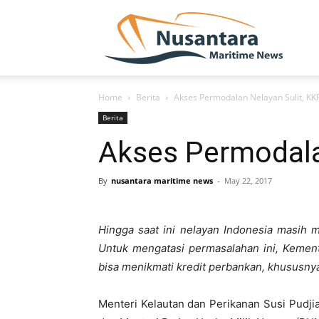
NUSA
Home
Berita
Akses Permodalan Nelayan Sulit, KK
Berita
Akses Permodala
By
nusantara maritime news
-
May 22, 2017
Hingga saat ini nelayan Indonesia masih 
Untuk mengatasi permasalahan ini, Kement
bisa menikmati kredit perbankan, khususnya
Menteri Kelautan dan Perikanan Susi Pudj