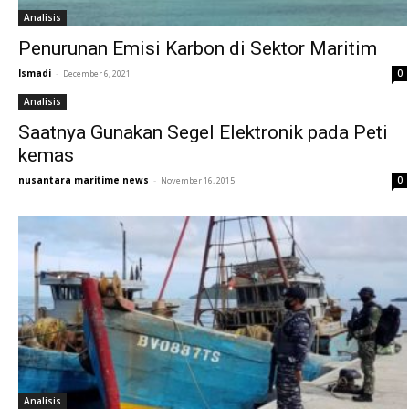
Analisis
Penurunan Emisi Karbon di Sektor Maritim
Ismadi
-
0
December 6, 2021
Analisis
Saatnya Gunakan Segel Elektronik pada Peti
kemas
nusantara maritime news
-
0
November 16, 2015
Analisis