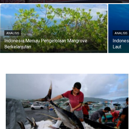
ANALISIS
ANALISIS
Indonesia Menuju Pengelolaan Mangrove
Indones
Berkelanjutan
Laut