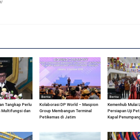
d/
Berita
Berita
an Tangkap Perlu
Kolaborasi DP World – Maspion
Kemenhub Mulai 
 Multifungsi dan
Group Membangun Terminal
Persiapan Uji Pet
Petikemas di Jatim
Kapal Penumpang