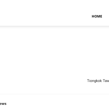
NTARAMARITIMENEWS
HOME
Tiongkok Taw
news