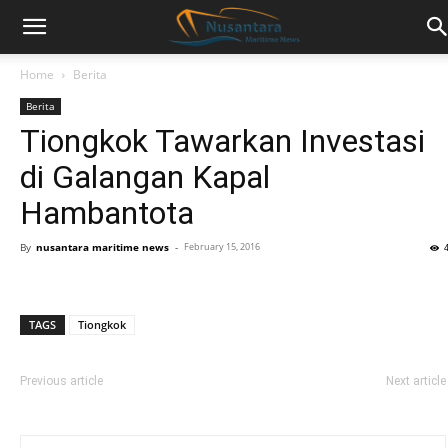
Home
Berita
Berita
Tiongkok Tawarkan Investasi
di Galangan Kapal
Hambantota
By
nusantara maritime news
-
February 15, 2016
TAGS
Tiongkok
Previous article
Next article