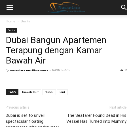
Home
Berita
Berita
Dubai Bangun Apartemen
Terapung dengan Kamar
Bawah Air
By
nusantara maritime news
-
March 12, 2016
1
TAGS
bawah laut
dubai
laut
Previous article
Next article
Dubai is set to unveil
The Seafarer Found Dead in His
spectacular floating
Vessel Has Turned into Mummy