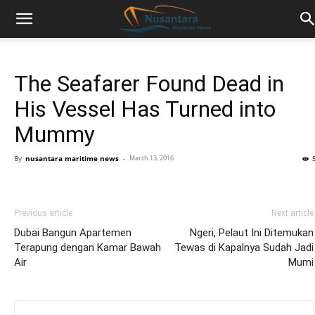
The Seafarer Found Dead in
His Vessel Has Turned into
Mummy
By
nusantara maritime news
-
March 13, 2016
Previous article
Next article
Dubai Bangun Apartemen
Ngeri, Pelaut Ini Ditemukan
Terapung dengan Kamar Bawah
Tewas di Kapalnya Sudah Jadi
Air
Mumi