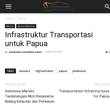
Home
Berita
Berita
Berita Maritim
Infrastruktur Transportasi
untuk Papua
By
nusantara maritime news
-
October 29, 2019
TAGS
bandara
ingfrastruktur
papua
pelabuhan
Previous article
Next article
Indonesia-Maroko
Transportation Infrastructures
Tandatangani MoU Kerjasama
for Papua
Bidang Kelautan dan Perikanan