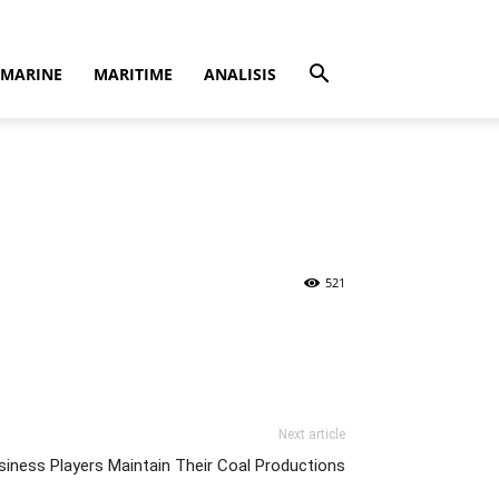
MARINE
MARITIME
ANALISIS
521
Next article
iness Players Maintain Their Coal Productions