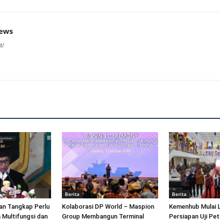
news
d/
Berita
Berita
an Tangkap Perlu
Kolaborasi DP World – Maspion
Kemenhub Mulai 
 Multifungsi dan
Group Membangun Terminal
Persiapan Uji Pet