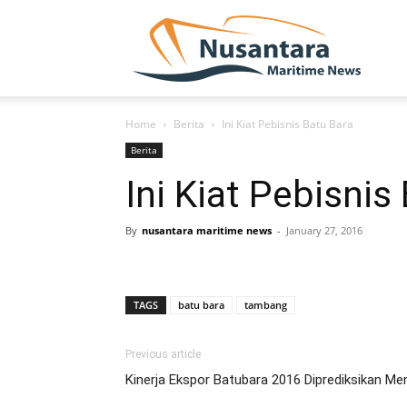
NUSA
Home
Berita
Ini Kiat Pebisnis Batu Bara
Berita
Ini Kiat Pebisnis
By
nusantara maritime news
-
January 27, 2016
TAGS
batu bara
tambang
Previous article
Kinerja Ekspor Batubara 2016 Diprediksikan Me