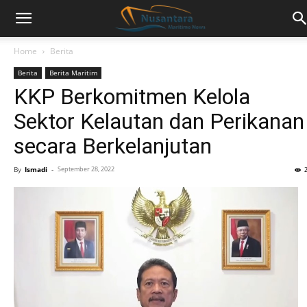
Home
Berita
Berita
Berita Maritim
KKP Berkomitmen Kelola
Sektor Kelautan dan Perikanan
secara Berkelanjutan
By
Ismadi
-
September 28, 2022