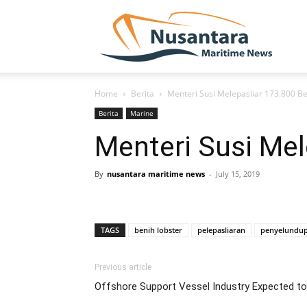
NUSA
Home
Berita
Menteri Susi Melepasliar 173.800 Ben
Berita
Marine
Menteri Susi Mel
By
nusantara maritime news
-
July 15, 2019
TAGS
benih lobster
pelepasliaran
penyelundu
Previous article
Offshore Support Vessel Industry Expected t