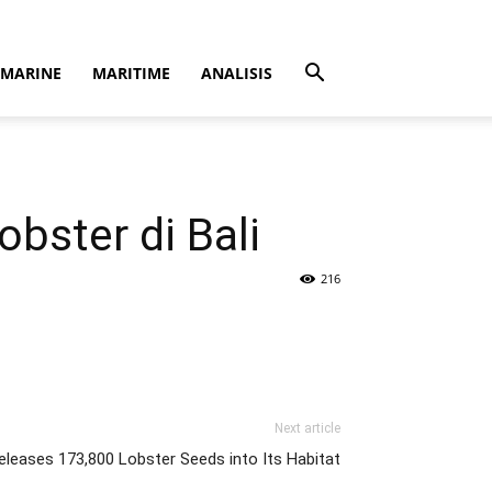
MARINE
MARITIME
ANALISIS
bster di Bali
216
Next article
Releases 173,800 Lobster Seeds into Its Habitat