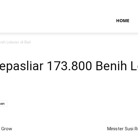
NTARAMARITIMENEWS
HOME
ih Lobster di Bali
epasliar 173.800 Benih Lo
pan
o Grow
Minister Susi 