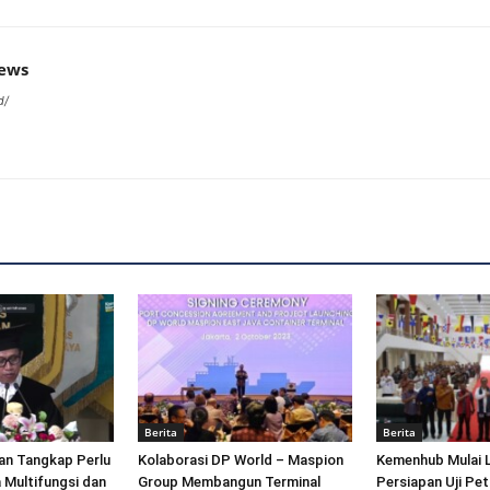
news
d/
Berita
Berita
an Tangkap Perlu
Kolaborasi DP World – Maspion
Kemenhub Mulai 
 Multifungsi dan
Group Membangun Terminal
Persiapan Uji Pet